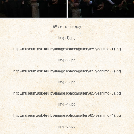
85 лет колледжу
img (1).jpg
http://museum.ask-bru.by/images/phocagallery/85-year/img (1).jpg
img (2).jpg
http://museum.ask-bru.by/images/phocagallery/85-year/img (2).jpg
img (3).jpg
http://museum.ask-bru.by/images/phocagallery/85-year/img (3).jpg
img (4).jpg
http://museum.ask-bru.by/images/phocagallery/85-year/img (4).jpg
img (5).jpg